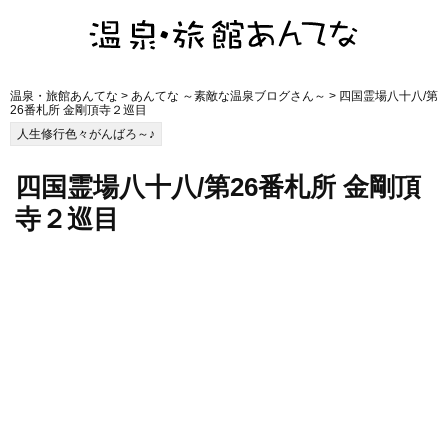
温泉・旅館あんてな
>
あんてな ～素敵な温泉ブログさん～
> 四国霊場八十八/第
26番札所 金剛頂寺２巡目
人生修行色々がんばろ～♪
四国霊場八十八/第26番札所 金剛頂
寺２巡目