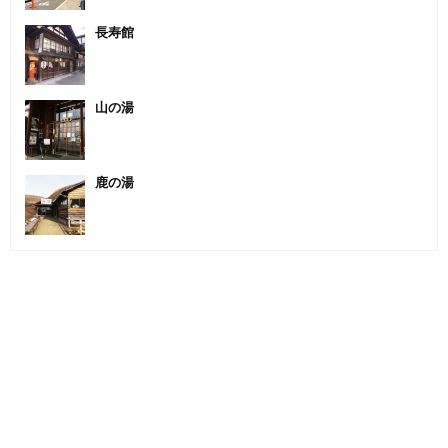
長寿館
山の湯
鹿の湯