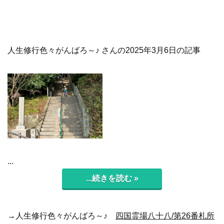
人生修行色々がんばろ～♪ さんの2025年3月6日の記事
...
...続きを読む »
→人生修行色々がんばろ～♪
四国霊場八十八/第26番札所