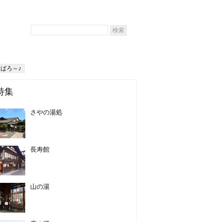
ばろ～♪
特集
さやの湯処
長寿館
山の湯