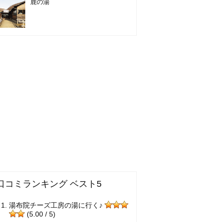
鹿の湯
口コミランキング ベスト5
湯布院チーズ工房の湯に行く♪
(5.00 / 5)