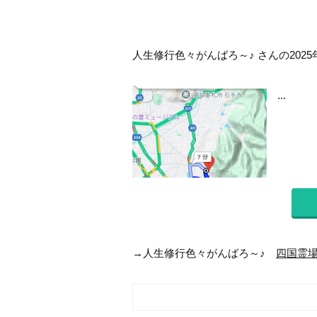
人生修行色々がんばろ～♪ さんの2025
...
→人生修行色々がんばろ～♪
四国霊場