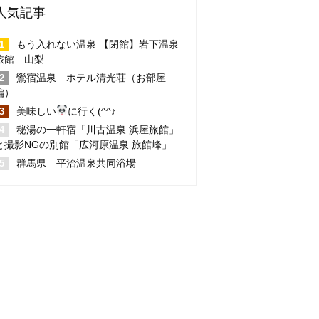
人気記事
もう入れない温泉 【閉館】岩下温泉
旅館 山梨
鶯宿温泉 ホテル清光荘（お部屋
編）
美味しい
に行く(^^♪
秘湯の一軒宿「川古温泉 浜屋旅館」
と撮影NGの別館「広河原温泉 旅館峰」
群馬県 平治温泉共同浴場