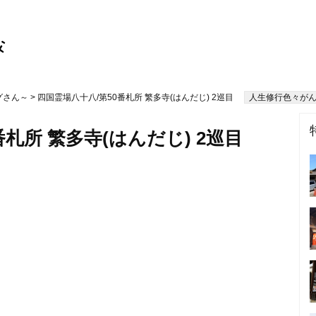
グさん～
> 四国霊場八十八/第50番札所 繁多寺(はんだじ) 2巡目
人生修行色々がん
札所 繁多寺(はんだじ) 2巡目