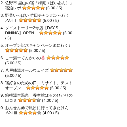
佐野市 里山の宿「梅庵（ばいあん）」
宿泊レポ
(5.00 / 5)
野菜いっぱい 竹田チャンポンへ行く
♪Vol.Ⅰ
(5.00 / 5)
ソイストーリー2号店【DAY'S
DINING】OPEN！
(5.00
/ 5)
オープン記念キャンペーン湯に行く♪
(5.00 / 5)
こー湯ーてんかいの
(5.00 / 5)
八戸銭湯オールウェイズ
(5.00 / 5)
宿好きのための口コミサイト、テスト
オープン！
(5.00 / 5)
箱根湯本温泉 養生館はるのひかりの
口コミ
(4.00 / 5)
おんせん券で風呂に行ってきたけん
♪Vol.Ⅲ
(4.00 / 5)