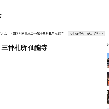
グさん～
> 四国別格霊場二十/第十三番札所 仙龍寺
人生修行色々がんばろ～♪
十三番札所 仙龍寺