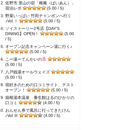
佐野市 里山の宿「梅庵（ばいあん）」
宿泊レポ
(5.00 / 5)
野菜いっぱい 竹田チャンポンへ行く
♪Vol.Ⅰ
(5.00 / 5)
ソイストーリー2号店【DAY'S
DINING】OPEN！
(5.00
/ 5)
オープン記念キャンペーン湯に行く♪
(5.00 / 5)
こー湯ーてんかいの
(5.00 / 5)
八戸銭湯オールウェイズ
(5.00 / 5)
宿好きのための口コミサイト、テスト
オープン！
(5.00 / 5)
箱根湯本温泉 養生館はるのひかりの
口コミ
(4.00 / 5)
おんせん券で風呂に行ってきたけん
♪Vol.Ⅲ
(4.00 / 5)