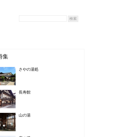
特集
さやの湯処
長寿館
山の湯