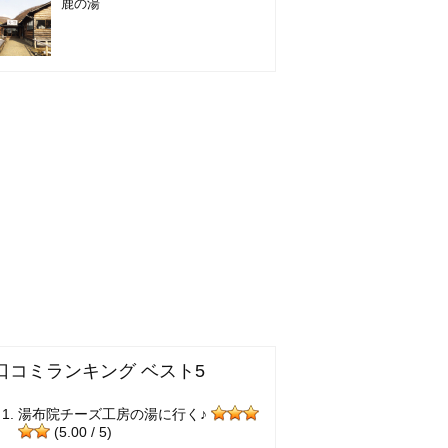
鹿の湯
口コミランキング ベスト5
湯布院チーズ工房の湯に行く♪
(5.00 / 5)