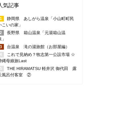
人気記事
静岡県 あしがら温泉「小山町町民
いこいの家」
長野県 箱山温泉「元湯箱山温
泉」
台温泉 滝の湯旅館（お部屋編）
これで見納め？牧志第一公設市場 ☆
沖縄母娘旅Last
THE HIRAMATSU 軽井沢 御代田 露
天風呂付客室 ②