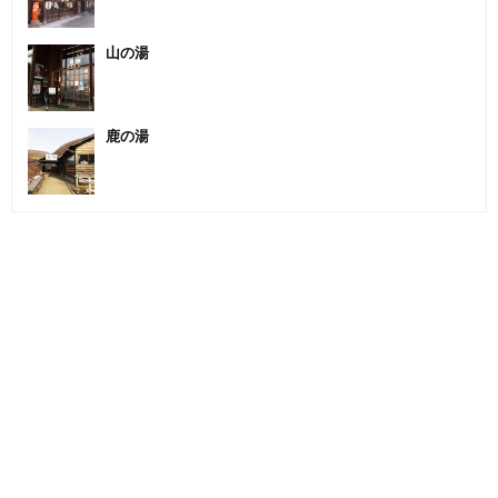
山の湯
鹿の湯