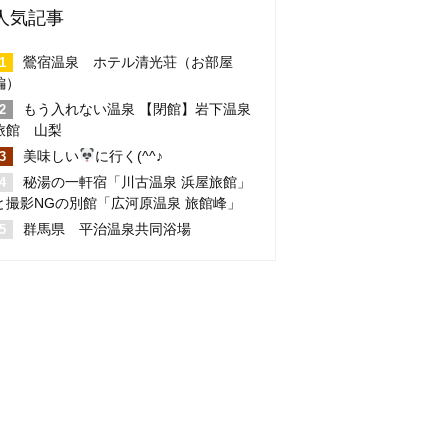
人気記事
鶯宿温泉 ホテル清光荘（お部屋
編）
もう入れない温泉 【閉館】岩下温泉
旅館 山梨
美味しい
に行く(^^♪
秘湯の一軒宿「川古温泉 浜屋旅館」
と撮影NGの別館「広河原温泉 旅館峰」
群馬県 平治温泉共同浴場