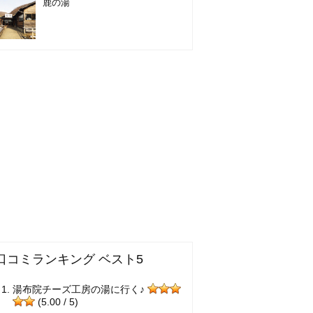
鹿の湯
口コミランキング ベスト5
湯布院チーズ工房の湯に行く♪
(5.00 / 5)