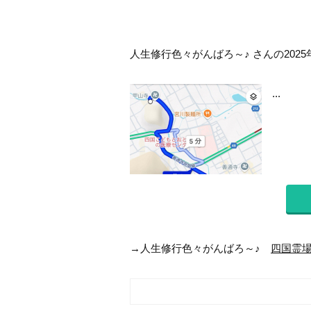
人生修行色々がんばろ～♪ さんの2025
...
→人生修行色々がんばろ～♪
四国霊場