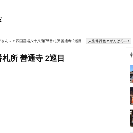
グさん～
> 四国霊場八十八/第75番札所 善通寺 2巡目
人生修行色々がんばろ～♪
番札所 善通寺 2巡目