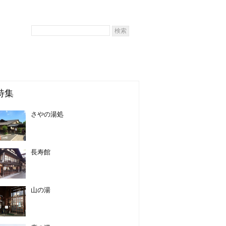
特集
さやの湯処
長寿館
山の湯