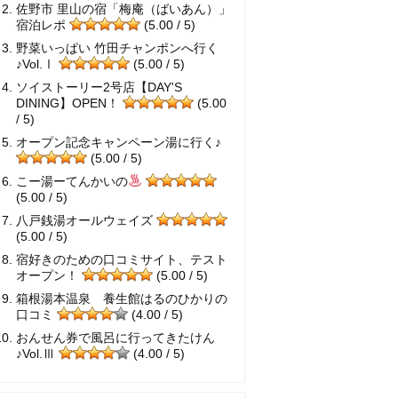
佐野市 里山の宿「梅庵（ばいあん）」
宿泊レポ
(5.00 / 5)
野菜いっぱい 竹田チャンポンへ行く
♪Vol.Ⅰ
(5.00 / 5)
ソイストーリー2号店【DAY'S
DINING】OPEN！
(5.00
/ 5)
オープン記念キャンペーン湯に行く♪
(5.00 / 5)
こー湯ーてんかいの
(5.00 / 5)
八戸銭湯オールウェイズ
(5.00 / 5)
宿好きのための口コミサイト、テスト
オープン！
(5.00 / 5)
箱根湯本温泉 養生館はるのひかりの
口コミ
(4.00 / 5)
おんせん券で風呂に行ってきたけん
♪Vol.Ⅲ
(4.00 / 5)