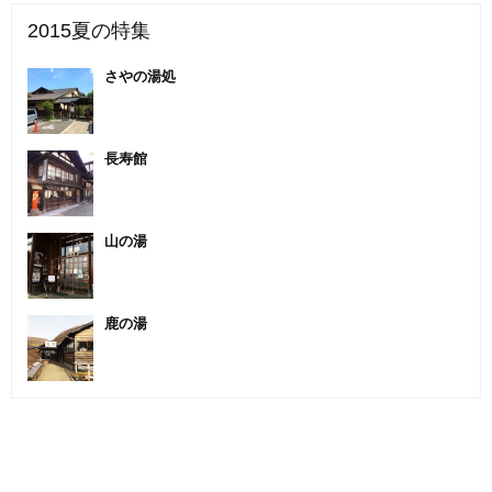
2015夏の特集
さやの湯処
長寿館
山の湯
鹿の湯