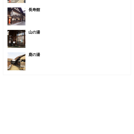
長寿館
山の湯
鹿の湯