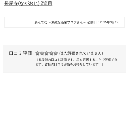
長尾寺(ながおじ) 2巡目
あんてな ～素敵な温泉ブログさん～
公開日：
2025年3月19日
口コミ評価
(まだ評価されていません)
（５段階の口コミ評価です。星を選択することで評価でき
ます。皆様の口コミ評価をお待ちしています！）