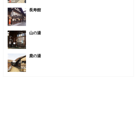
長寿館
山の湯
鹿の湯