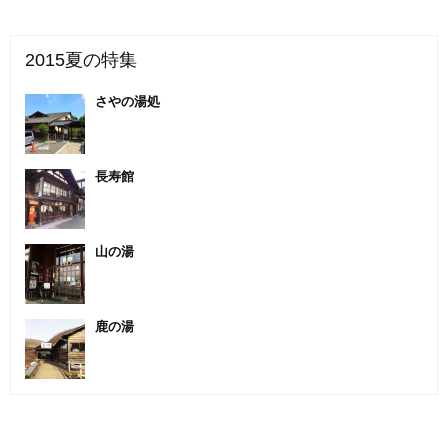
2015夏の特集
さやの湯処
長寿館
山の湯
鹿の湯