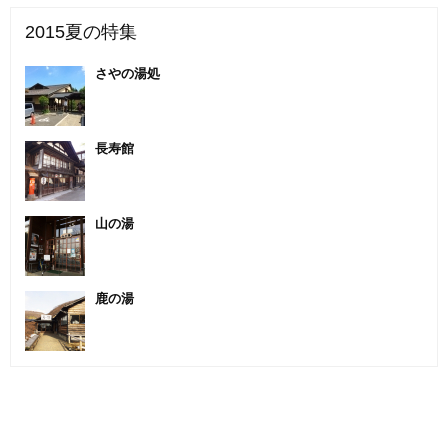
2015夏の特集
さやの湯処
長寿館
山の湯
鹿の湯