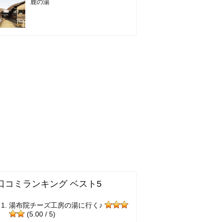
鹿の湯
口コミランキング ベスト5
湯布院チーズ工房の湯に行く♪
(5.00 / 5)