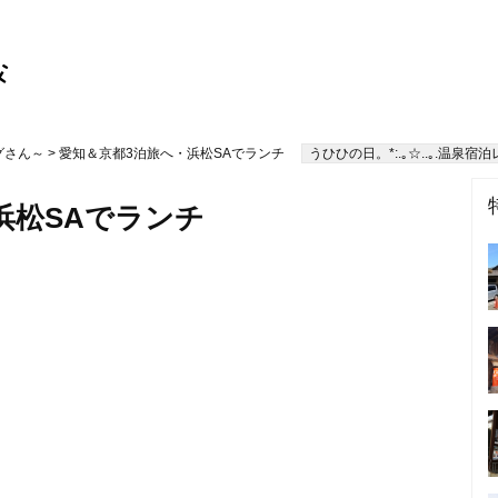
グさん～
> 愛知＆京都3泊旅へ・浜松SAでランチ
うひひの日。*:.｡☆..｡.温泉宿泊レポ
浜松SAでランチ