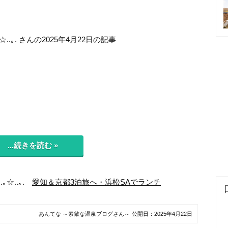
☆..｡. さんの2025年4月22日の記事
...続きを読む »
.｡☆..｡.
愛知＆京都3泊旅へ・浜松SAでランチ
あんてな ～素敵な温泉ブログさん～
公開日：
2025年4月22日