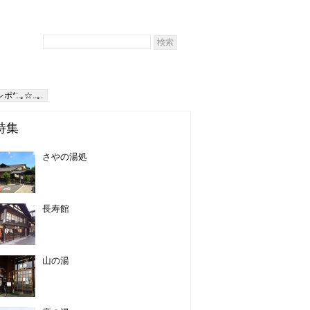
*:.｡☆..｡.
特集
さやの湯処
長寿館
山の湯