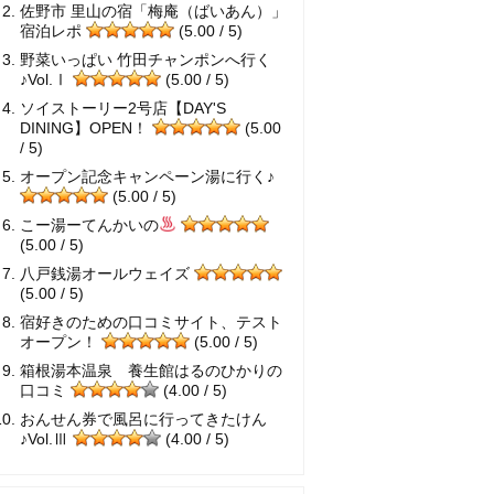
佐野市 里山の宿「梅庵（ばいあん）」
宿泊レポ
(5.00 / 5)
野菜いっぱい 竹田チャンポンへ行く
♪Vol.Ⅰ
(5.00 / 5)
ソイストーリー2号店【DAY'S
DINING】OPEN！
(5.00
/ 5)
オープン記念キャンペーン湯に行く♪
(5.00 / 5)
こー湯ーてんかいの
(5.00 / 5)
八戸銭湯オールウェイズ
(5.00 / 5)
宿好きのための口コミサイト、テスト
オープン！
(5.00 / 5)
箱根湯本温泉 養生館はるのひかりの
口コミ
(4.00 / 5)
おんせん券で風呂に行ってきたけん
♪Vol.Ⅲ
(4.00 / 5)