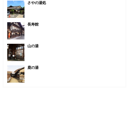
さやの湯処
長寿館
山の湯
鹿の湯