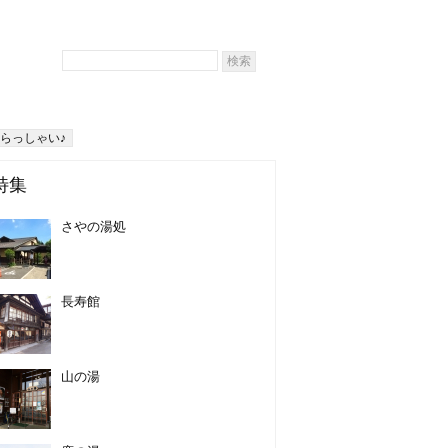
らっしゃい♪
特集
さやの湯処
長寿館
山の湯