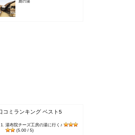
鹿の湯
口コミランキング ベスト5
湯布院チーズ工房の湯に行く♪
(5.00 / 5)