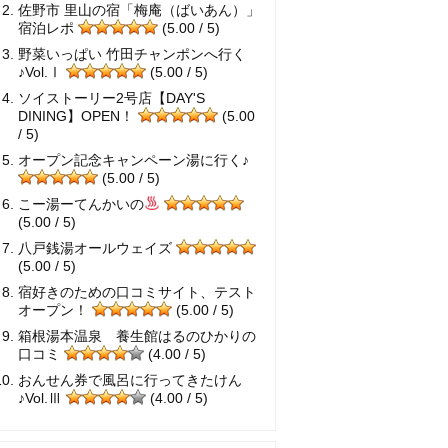
佐野市 里山の宿「梅庵（ばいあん）」
宿泊レポ
(5.00 / 5)
野菜いっぱい 竹田チャンポンへ行く
♪Vol.Ⅰ
(5.00 / 5)
ソイストーリー2号店【DAY'S
DINING】OPEN！
(5.00
/ 5)
オープン記念キャンペーン湯に行く♪
(5.00 / 5)
こー湯ーてんかいの
(5.00 / 5)
八戸銭湯オールウェイズ
(5.00 / 5)
宿好きのための口コミサイト、テスト
オープン！
(5.00 / 5)
箱根湯本温泉 養生館はるのひかりの
口コミ
(4.00 / 5)
おんせん券で風呂に行ってきたけん
♪Vol.Ⅲ
(4.00 / 5)