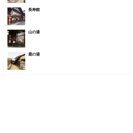
長寿館
山の湯
鹿の湯