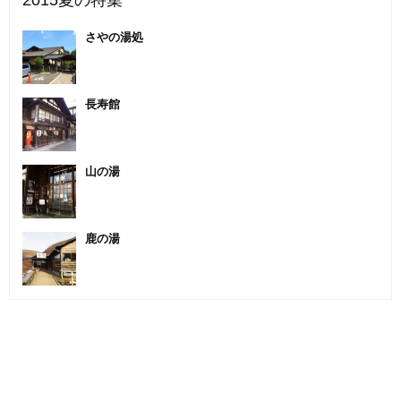
2015夏の特集
さやの湯処
長寿館
山の湯
鹿の湯