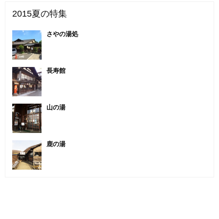
2015夏の特集
さやの湯処
長寿館
山の湯
鹿の湯