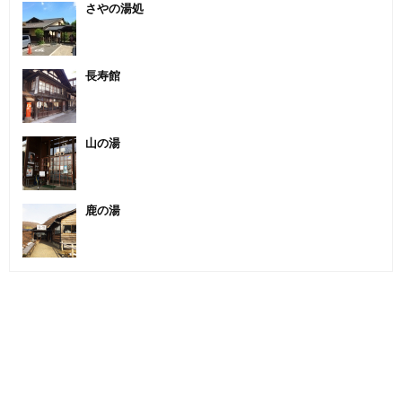
さやの湯処
長寿館
山の湯
鹿の湯