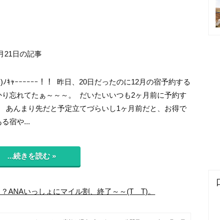
月21日の記事
ﾟﾉ)ﾉｷｬｰｰｰｰｰｰ！！ 昨日、20日だったのに12月の宿予約する
かり忘れてたぁ～～～。 だいたいいつも2ヶ月前に予約す
。 あんまり先だと予定立てづらいし1ヶ月前だと、お得で
る宿や...
...続きを読む »
？ANAいっしょにマイル割、終了～～(T＿T)。