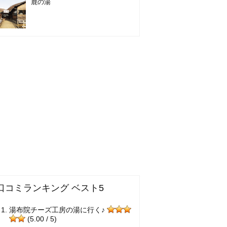
鹿の湯
口コミランキング ベスト5
湯布院チーズ工房の湯に行く♪
(5.00 / 5)