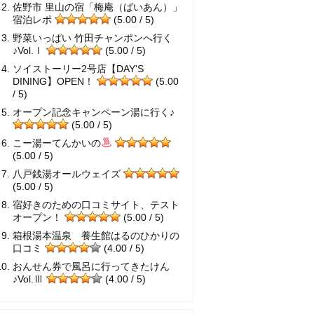
佐野市 里山の宿「梅庵（ばいあん）」
宿泊レポ
(5.00 / 5)
野菜いっぱい 竹田チャンポンへ行く
♪Vol.Ⅰ
(5.00 / 5)
ソイストーリー2号店【DAY'S
DINING】OPEN！
(5.00
/ 5)
オープン記念キャンペーン湯に行く♪
(5.00 / 5)
こー湯ーてんかいの
(5.00 / 5)
八戸銭湯オールウェイズ
(5.00 / 5)
宿好きのための口コミサイト、テスト
オープン！
(5.00 / 5)
箱根湯本温泉 養生館はるのひかりの
口コミ
(4.00 / 5)
おんせん券で風呂に行ってきたけん
♪Vol.Ⅲ
(4.00 / 5)