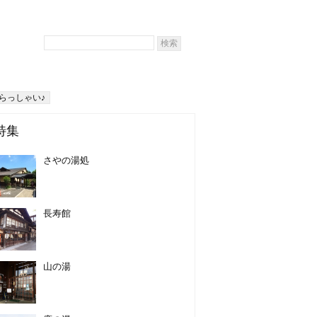
らっしゃい♪
特集
さやの湯処
長寿館
山の湯