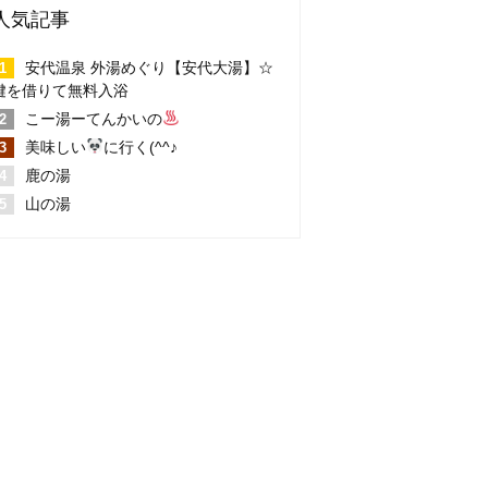
人気記事
安代温泉 外湯めぐり【安代大湯】☆
鍵を借りて無料入浴
こー湯ーてんかいの
美味しい
に行く(^^♪
鹿の湯
山の湯