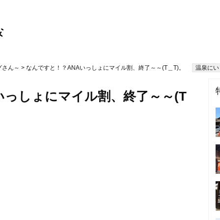
グさん～
> なんですと！？ANAいっしょにマイル割、終了～～(T＿T)。
温泉にい
いっしょにマイル割、終了～～(T