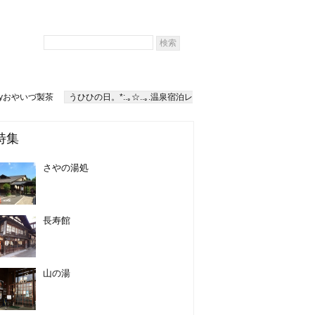
yおやいづ製茶
うひひの日。*:.｡☆..｡.温泉宿泊レ
特集
さやの湯処
長寿館
山の湯