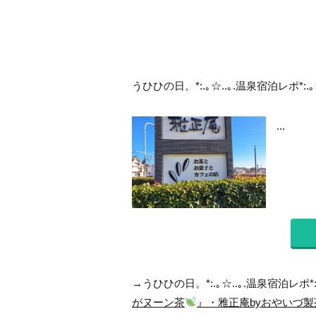
うひひの日。*:.｡☆..｡.温泉宿泊レポ*:.｡
...
→うひひの日。*:.｡☆..｡.温泉宿泊レポ*:
がヌーン茶
』・雅正庵byおやいづ製