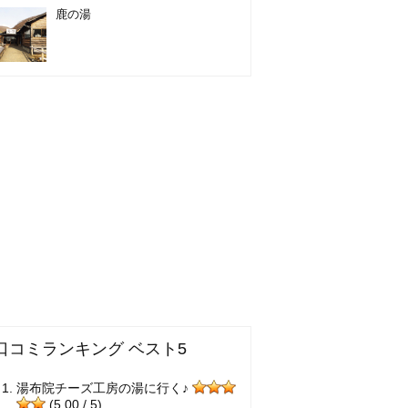
鹿の湯
口コミランキング ベスト5
湯布院チーズ工房の湯に行く♪
(5.00 / 5)