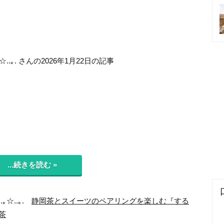
☆..｡. さんの2026年1月22日の記事
...続きを読む »
.｡☆..｡.
静岡茶とスイーツのペアリングを楽しむ『する
茶