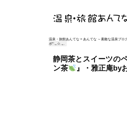
温泉・旅館あんてな
>
あんてな ～素敵な温泉ブロ
ポ*:.｡☆..｡.
静岡茶とスイーツの
ン茶
』・雅正庵by