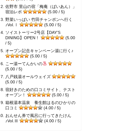
佐野市 里山の宿「梅庵（ばいあん）」
宿泊レポ
(5.00 / 5)
野菜いっぱい 竹田チャンポンへ行く
♪Vol.Ⅰ
(5.00 / 5)
ソイストーリー2号店【DAY'S
DINING】OPEN！
(5.00
/ 5)
オープン記念キャンペーン湯に行く♪
(5.00 / 5)
こー湯ーてんかいの
(5.00 / 5)
八戸銭湯オールウェイズ
(5.00 / 5)
宿好きのための口コミサイト、テスト
オープン！
(5.00 / 5)
箱根湯本温泉 養生館はるのひかりの
口コミ
(4.00 / 5)
おんせん券で風呂に行ってきたけん
♪Vol.Ⅲ
(4.00 / 5)