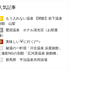
人気記事
もう入れない温泉 【閉館】岩下温泉
旅館 山梨
鶯宿温泉 ホテル清光荘（お部屋
編）
美味しい
に行く(^^♪
秘湯の一軒宿「川古温泉 浜屋旅館」
と撮影NGの別館「広河原温泉 旅館峰」
群馬県 平治温泉共同浴場