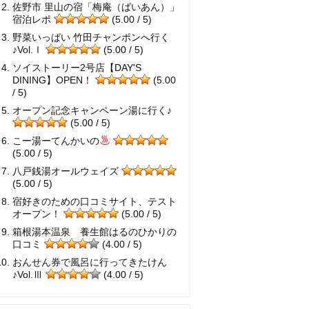
佐野市 里山の宿「梅庵（ばいあん）」
宿泊レポ
(5.00 / 5)
野菜いっぱい 竹田チャンポンへ行く
♪Vol.Ⅰ
(5.00 / 5)
ソイストーリー2号店【DAY'S
DINING】OPEN！
(5.00
/ 5)
オープン記念キャンペーン湯に行く♪
(5.00 / 5)
こー湯ーてんかいの
(5.00 / 5)
八戸銭湯オールウェイズ
(5.00 / 5)
宿好きのための口コミサイト、テスト
オープン！
(5.00 / 5)
箱根湯本温泉 養生館はるのひかりの
口コミ
(4.00 / 5)
おんせん券で風呂に行ってきたけん
♪Vol.Ⅲ
(4.00 / 5)