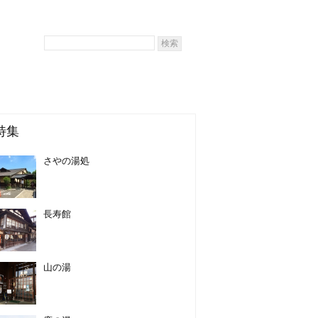
特集
さやの湯処
長寿館
山の湯