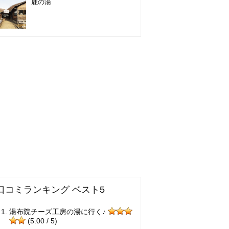
鹿の湯
口コミランキング ベスト5
湯布院チーズ工房の湯に行く♪
(5.00 / 5)