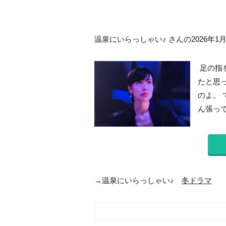
温泉にいらっしゃい♪ さんの2026年1
足の指
たと思
のよ。
ん張って
→温泉にいらっしゃい♪
冬ドラマ