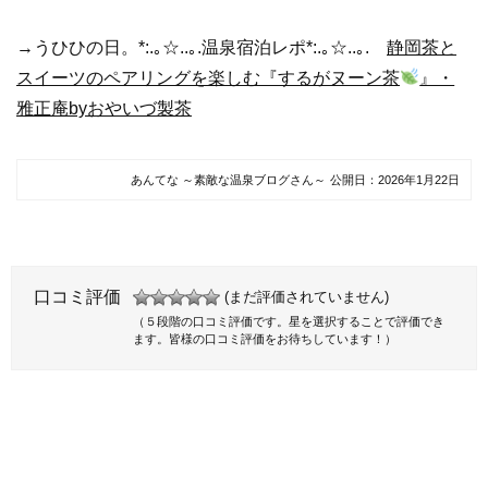
→うひひの日。*:.｡☆..｡.温泉宿泊レポ*:.｡☆..｡.
静岡茶と
スイーツのペアリングを楽しむ『するがヌーン茶
』・
雅正庵byおやいづ製茶
あんてな ～素敵な温泉ブログさん～
公開日：
2026年1月22日
口コミ評価
(まだ評価されていません)
（５段階の口コミ評価です。星を選択することで評価でき
ます。皆様の口コミ評価をお待ちしています！）