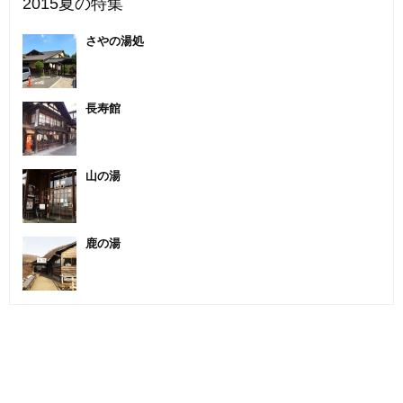
2015夏の特集
さやの湯処
長寿館
山の湯
鹿の湯