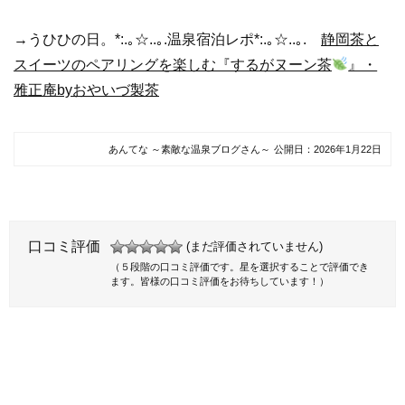
→うひひの日。*:.｡☆..｡.温泉宿泊レポ*:.｡☆..｡.
静岡茶と
スイーツのペアリングを楽しむ『するがヌーン茶
』・
雅正庵byおやいづ製茶
あんてな ～素敵な温泉ブログさん～
公開日：
2026年1月22日
口コミ評価
(まだ評価されていません)
（５段階の口コミ評価です。星を選択することで評価でき
ます。皆様の口コミ評価をお待ちしています！）