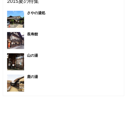
2015夏の特集
さやの湯処
長寿館
山の湯
鹿の湯