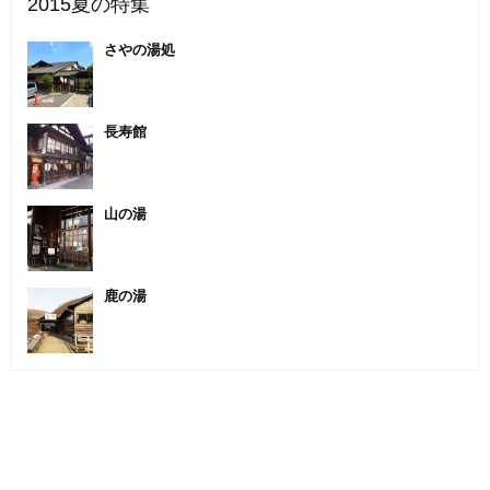
2015夏の特集
さやの湯処
長寿館
山の湯
鹿の湯