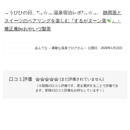
→うひひの日。*:.｡☆..｡.温泉宿泊レポ*:.｡☆..｡.
静岡茶と
スイーツのペアリングを楽しむ『するがヌーン茶
』・
雅正庵byおやいづ製茶
あんてな ～素敵な温泉ブログさん～
公開日：
2026年1月22日
口コミ評価
(まだ評価されていません)
（５段階の口コミ評価です。星を選択することで評価でき
ます。皆様の口コミ評価をお待ちしています！）