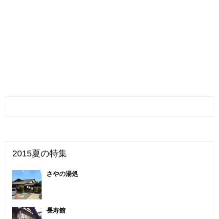
2015夏の特集
さやの湯処
長寿館