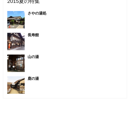
2015夏の特集
さやの湯処
長寿館
山の湯
鹿の湯