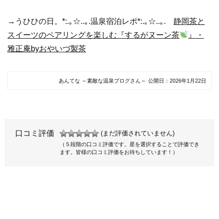
→うひひの日。*:.｡☆..｡.温泉宿泊レポ*:.｡☆..｡.
静岡茶と
スイーツのペアリングを楽しむ『するがヌーン茶
』・
雅正庵byおやいづ製茶
あんてな ～素敵な温泉ブログさん～
公開日：
2026年1月22日
口コミ評価
(まだ評価されていません)
（５段階の口コミ評価です。星を選択することで評価でき
ます。皆様の口コミ評価をお待ちしています！）