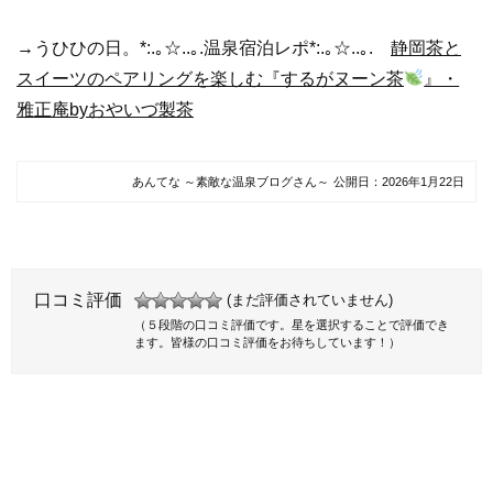
→うひひの日。*:.｡☆..｡.温泉宿泊レポ*:.｡☆..｡.
静岡茶と
スイーツのペアリングを楽しむ『するがヌーン茶
』・
雅正庵byおやいづ製茶
あんてな ～素敵な温泉ブログさん～
公開日：
2026年1月22日
口コミ評価
(まだ評価されていません)
（５段階の口コミ評価です。星を選択することで評価でき
ます。皆様の口コミ評価をお待ちしています！）