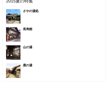
2015夏の特集
さやの湯処
長寿館
山の湯
鹿の湯