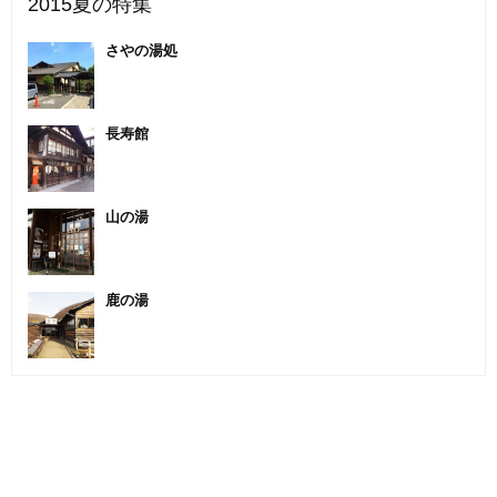
2015夏の特集
さやの湯処
長寿館
山の湯
鹿の湯