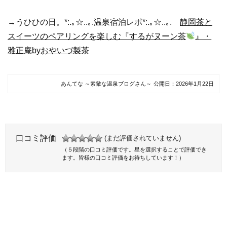
→うひひの日。*:.｡☆..｡.温泉宿泊レポ*:.｡☆..｡.
静岡茶と
スイーツのペアリングを楽しむ『するがヌーン茶
』・
雅正庵byおやいづ製茶
あんてな ～素敵な温泉ブログさん～
公開日：
2026年1月22日
口コミ評価
(まだ評価されていません)
（５段階の口コミ評価です。星を選択することで評価でき
ます。皆様の口コミ評価をお待ちしています！）