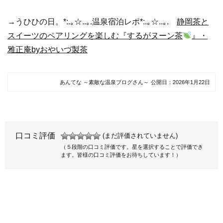
→うひひの日。*:.｡☆..｡.温泉宿泊レポ*:.｡☆..｡.
静岡茶と
スイーツのペアリングを楽しむ『するがヌーン茶
』・
雅正庵byおやいづ製茶
あんてな ～素敵な温泉ブログさん～
公開日：
2026年1月22日
口コミ評価
(まだ評価されていません)
（５段階の口コミ評価です。星を選択することで評価でき
ます。皆様の口コミ評価をお待ちしています！）