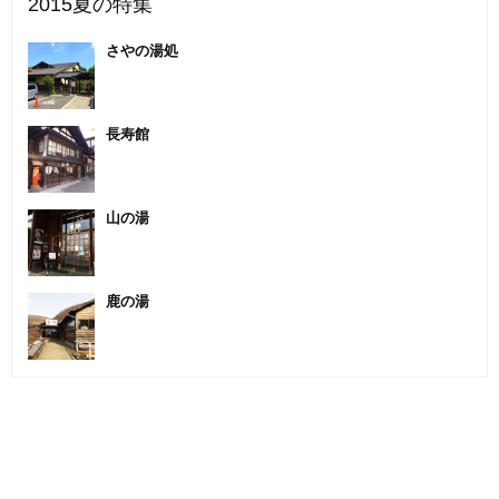
2015夏の特集
さやの湯処
長寿館
山の湯
鹿の湯