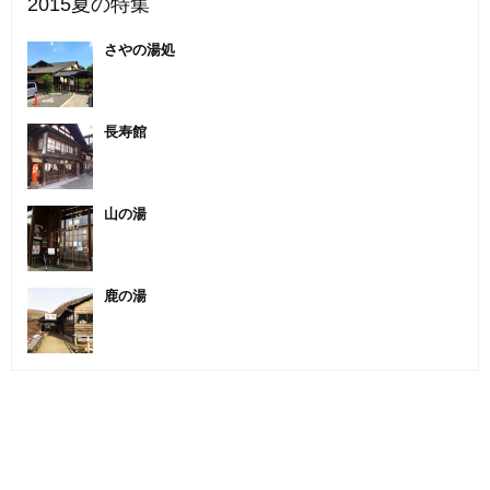
2015夏の特集
さやの湯処
長寿館
山の湯
鹿の湯