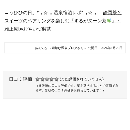
→うひひの日。*:.｡☆..｡.温泉宿泊レポ*:.｡☆..｡.
静岡茶と
スイーツのペアリングを楽しむ『するがヌーン茶
』・
雅正庵byおやいづ製茶
あんてな ～素敵な温泉ブログさん～
公開日：
2026年1月22日
口コミ評価
(まだ評価されていません)
（５段階の口コミ評価です。星を選択することで評価でき
ます。皆様の口コミ評価をお待ちしています！）