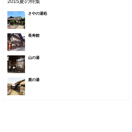
2015夏の特集
さやの湯処
長寿館
山の湯
鹿の湯