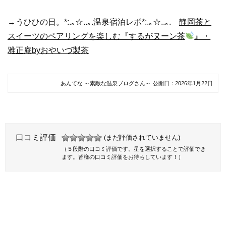
→うひひの日。*:.｡☆..｡.温泉宿泊レポ*:.｡☆..｡.
静岡茶と
スイーツのペアリングを楽しむ『するがヌーン茶
』・
雅正庵byおやいづ製茶
あんてな ～素敵な温泉ブログさん～
公開日：
2026年1月22日
口コミ評価
(まだ評価されていません)
（５段階の口コミ評価です。星を選択することで評価でき
ます。皆様の口コミ評価をお待ちしています！）