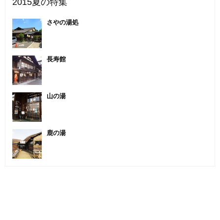
2015夏の特集
さやの湯処
長寿館
山の湯
鹿の湯