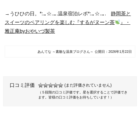
→うひひの日。*:.｡☆..｡.温泉宿泊レポ*:.｡☆..｡.
静岡茶と
スイーツのペアリングを楽しむ『するがヌーン茶
』・
雅正庵byおやいづ製茶
あんてな ～素敵な温泉ブログさん～
公開日：
2026年1月22日
口コミ評価
(まだ評価されていません)
（５段階の口コミ評価です。星を選択することで評価でき
ます。皆様の口コミ評価をお待ちしています！）