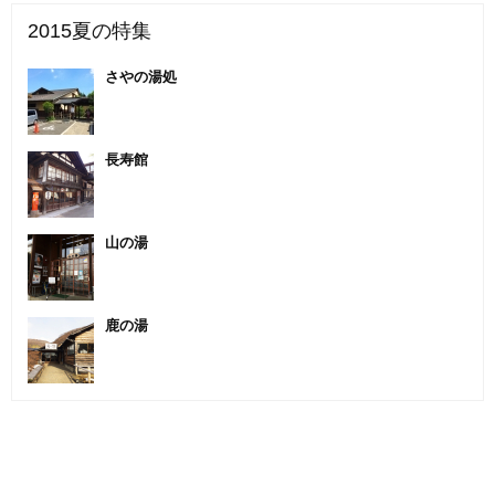
2015夏の特集
さやの湯処
長寿館
山の湯
鹿の湯