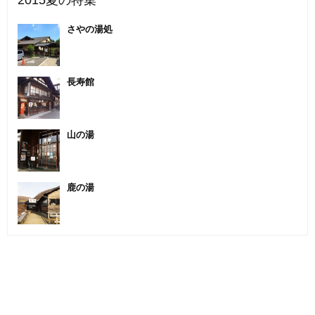
2015夏の特集
さやの湯処
長寿館
山の湯
鹿の湯