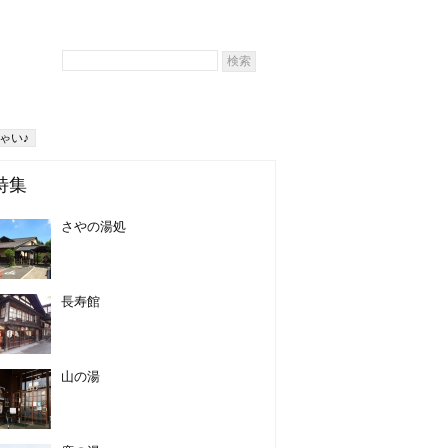
ゃい♪
特集
さやの湯処
長寿館
山の湯