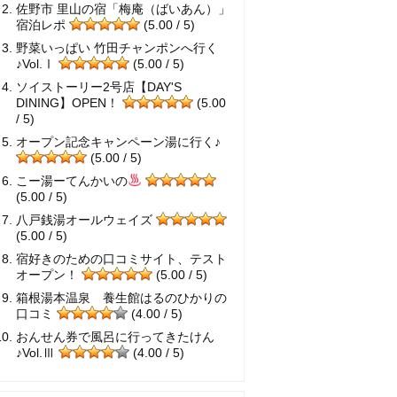
佐野市 里山の宿「梅庵（ばいあん）」
宿泊レポ
(5.00 / 5)
野菜いっぱい 竹田チャンポンへ行く
♪Vol.Ⅰ
(5.00 / 5)
ソイストーリー2号店【DAY'S
DINING】OPEN！
(5.00
/ 5)
オープン記念キャンペーン湯に行く♪
(5.00 / 5)
こー湯ーてんかいの
(5.00 / 5)
八戸銭湯オールウェイズ
(5.00 / 5)
宿好きのための口コミサイト、テスト
オープン！
(5.00 / 5)
箱根湯本温泉 養生館はるのひかりの
口コミ
(4.00 / 5)
おんせん券で風呂に行ってきたけん
♪Vol.Ⅲ
(4.00 / 5)