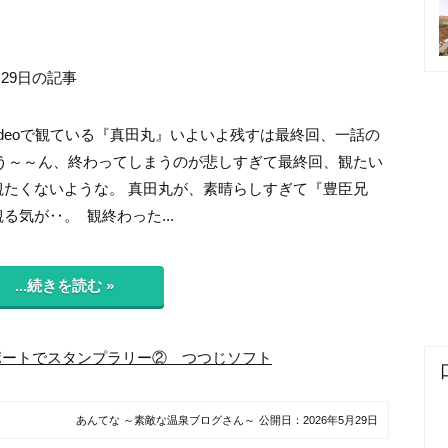
月29日の記事
evideoで観ている『真田丸』いよいよ残すは最終回、一話の
 う～～ん、終わってしまうのが悲しすぎて最終回、観たい
観たくないような。 真田丸が、素晴らしすぎて『豊臣兄
る気が‥。 観終わった...
...続きを読む »
ポートでスタンプラリー② つつじソフト
あんてな ～素敵な温泉ブログさん～
公開日：
2026年5月29日