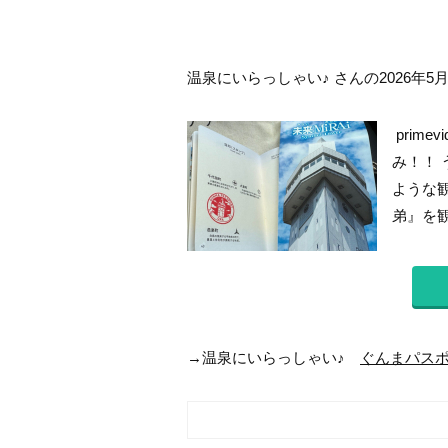
温泉にいらっしゃい♪ さんの2026年5
prim
み！！
ような
弟』を観
→温泉にいらっしゃい♪
ぐんまパス