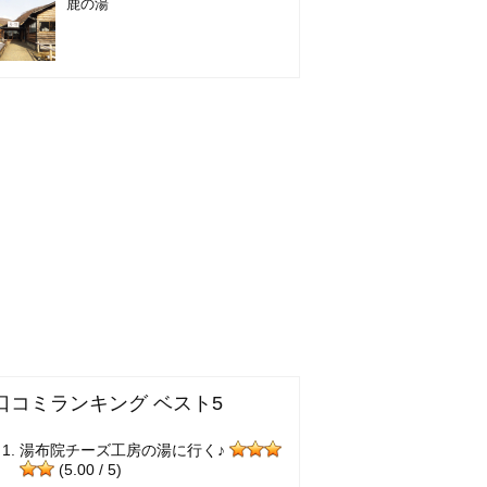
鹿の湯
口コミランキング ベスト5
湯布院チーズ工房の湯に行く♪
(5.00 / 5)