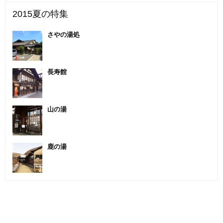
2015夏の特集
さやの湯処
長寿館
山の湯
鹿の湯