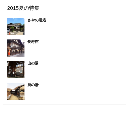
2015夏の特集
さやの湯処
長寿館
山の湯
鹿の湯