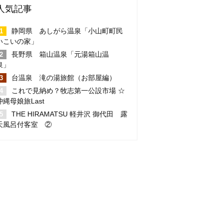
人気記事
静岡県 あしがら温泉「小山町町民
いこいの家」
長野県 箱山温泉「元湯箱山温
泉」
台温泉 滝の湯旅館（お部屋編）
これで見納め？牧志第一公設市場 ☆
沖縄母娘旅Last
THE HIRAMATSU 軽井沢 御代田 露
天風呂付客室 ②