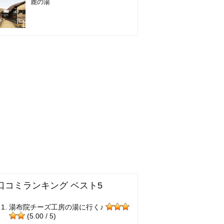
鹿の湯
口コミランキング ベスト5
湯布院チーズ工房の湯に行く♪
(5.00 / 5)