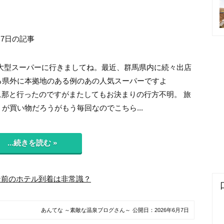
月7日の記事
大型スーパーに行きましてね。最近、群馬県内に続々出店
る県外に本拠地のある例のあの人気スーパーですよ
 旦那と行ったのですがまたしてもお決まりの行方不明。 旅
が買い物だろうがもう毎回なのでこちら...
...続きを読む »
ン前のホテル到着は非常識？
あんてな ～素敵な温泉ブログさん～
公開日：
2026年6月7日