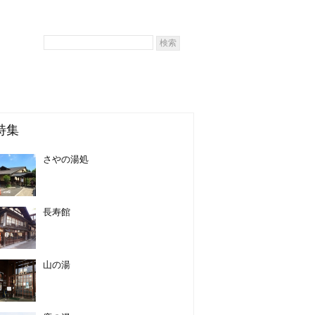
特集
さやの湯処
長寿館
山の湯