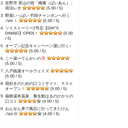
佐野市 里山の宿「梅庵（ばいあん）」
宿泊レポ
(5.00 / 5)
野菜いっぱい 竹田チャンポンへ行く
♪Vol.Ⅰ
(5.00 / 5)
ソイストーリー2号店【DAY'S
DINING】OPEN！
(5.00
/ 5)
オープン記念キャンペーン湯に行く♪
(5.00 / 5)
こー湯ーてんかいの
(5.00 / 5)
八戸銭湯オールウェイズ
(5.00 / 5)
宿好きのための口コミサイト、テスト
オープン！
(5.00 / 5)
箱根湯本温泉 養生館はるのひかりの
口コミ
(4.00 / 5)
おんせん券で風呂に行ってきたけん
♪Vol.Ⅲ
(4.00 / 5)