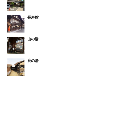
長寿館
山の湯
鹿の湯