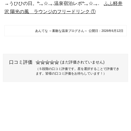
→うひひの日。*:.｡☆..｡.温泉宿泊レポ*:.｡☆..｡.
ふふ軽井
沢 陽光の風 ラウンジのフリードリンク ①
あんてな ～素敵な温泉ブログさん～
公開日：
2026年6月12日
口コミ評価
(まだ評価されていません)
（５段階の口コミ評価です。星を選択することで評価でき
ます。皆様の口コミ評価をお待ちしています！）