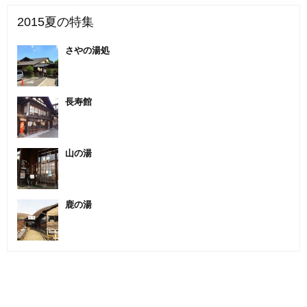
2015夏の特集
さやの湯処
長寿館
山の湯
鹿の湯