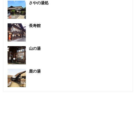
さやの湯処
長寿館
山の湯
鹿の湯