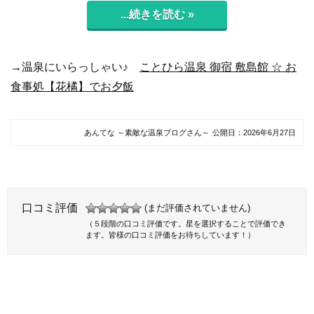
...続きを読む »
→温泉にいらっしゃい♪
ことひら温泉 御宿 敷島館 ☆ お
食事処【花橘】でお夕飯
あんてな ～素敵な温泉ブログさん～
公開日：
2026年6月27日
口コミ評価
(まだ評価されていません)
（５段階の口コミ評価です。星を選択することで評価でき
ます。皆様の口コミ評価をお待ちしています！）