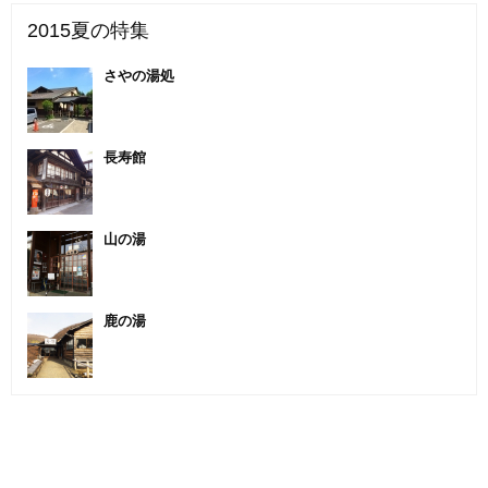
2015夏の特集
さやの湯処
長寿館
山の湯
鹿の湯