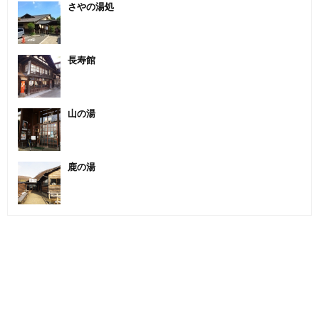
さやの湯処
長寿館
山の湯
鹿の湯