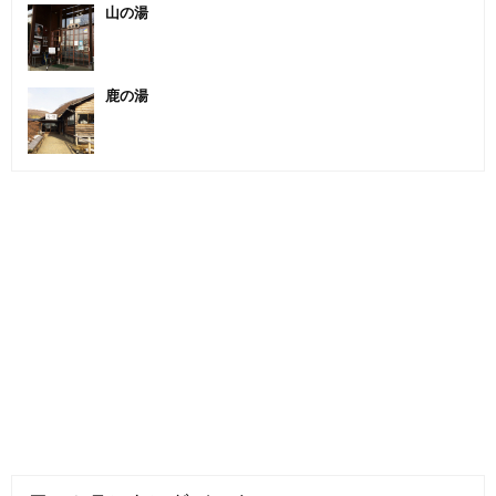
山の湯
鹿の湯