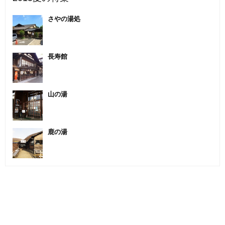
さやの湯処
長寿館
山の湯
鹿の湯