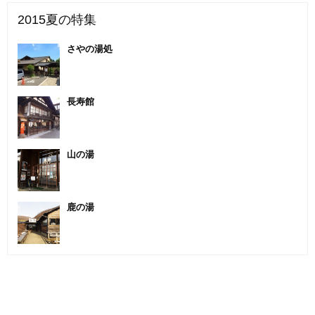
2015夏の特集
さやの湯処
長寿館
山の湯
鹿の湯