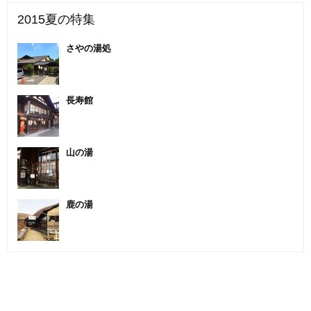
2015夏の特集
さやの湯処
長寿館
山の湯
鹿の湯