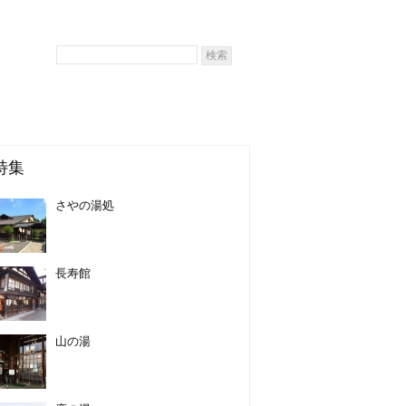
特集
さやの湯処
長寿館
山の湯