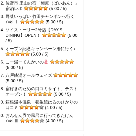
佐野市 里山の宿「梅庵（ばいあん）」
宿泊レポ
(5.00 / 5)
野菜いっぱい 竹田チャンポンへ行く
♪Vol.Ⅰ
(5.00 / 5)
ソイストーリー2号店【DAY'S
DINING】OPEN！
(5.00
/ 5)
オープン記念キャンペーン湯に行く♪
(5.00 / 5)
こー湯ーてんかいの
(5.00 / 5)
八戸銭湯オールウェイズ
(5.00 / 5)
宿好きのための口コミサイト、テスト
オープン！
(5.00 / 5)
箱根湯本温泉 養生館はるのひかりの
口コミ
(4.00 / 5)
おんせん券で風呂に行ってきたけん
♪Vol.Ⅲ
(4.00 / 5)