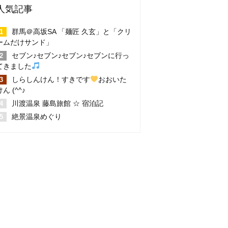
人気記事
群馬＠高坂SA 「麺匠 久玄」と「クリ
ームだけサンド」
セブン♪セブン♪セブン♪セブンに行っ
てきました
しらしんけん！すきです
おおいた
けん (^^♪
川渡温泉 藤島旅館 ☆ 宿泊記
絶景温泉めぐり