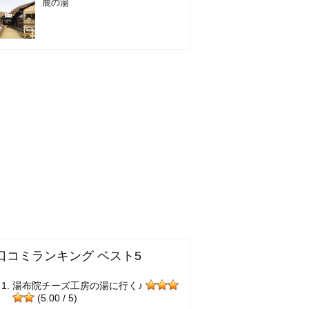
鹿の湯
口コミランキング ベスト5
湯布院チーズ工房の湯に行く♪
(5.00 / 5)