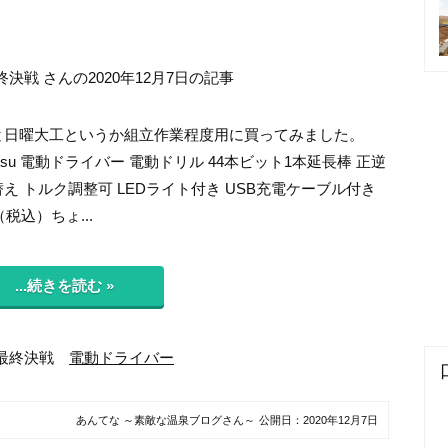
戦 さんの2020年12月7日の記事
と日曜大工というか組立作業程度用に買ってみました。
matsu 電動ドライバー 電動ドリル 44本ビット1本延長棒 正逆
え トルク調整可 LEDライト付き USB充電ケーブル付き
（税込）ちょ...
...続きを読む »
都最終決戦
電動ドライバー
あんてな ～素敵な温泉ブログさん～
公開日：
2020年12月7日