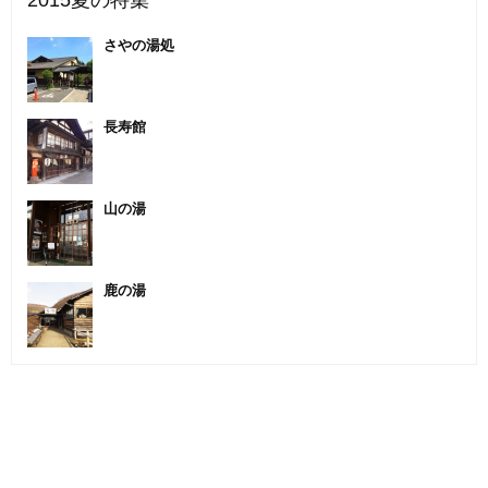
2015夏の特集
さやの湯処
長寿館
山の湯
鹿の湯