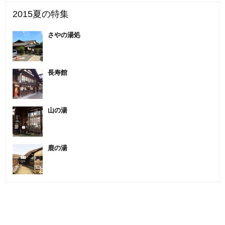
2015夏の特集
さやの湯処
長寿館
山の湯
鹿の湯