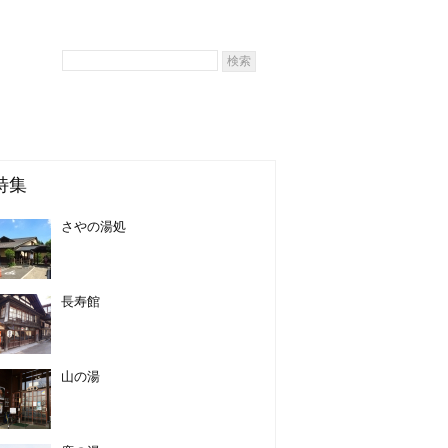
特集
さやの湯処
長寿館
山の湯