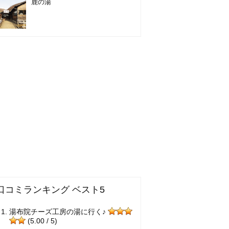
鹿の湯
口コミランキング ベスト5
湯布院チーズ工房の湯に行く♪
(5.00 / 5)