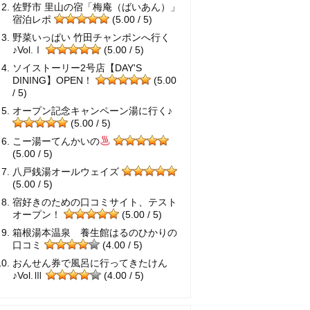
佐野市 里山の宿「梅庵（ばいあん）」
宿泊レポ
(5.00 / 5)
野菜いっぱい 竹田チャンポンへ行く
♪Vol.Ⅰ
(5.00 / 5)
ソイストーリー2号店【DAY'S
DINING】OPEN！
(5.00
/ 5)
オープン記念キャンペーン湯に行く♪
(5.00 / 5)
こー湯ーてんかいの
(5.00 / 5)
八戸銭湯オールウェイズ
(5.00 / 5)
宿好きのための口コミサイト、テスト
オープン！
(5.00 / 5)
箱根湯本温泉 養生館はるのひかりの
口コミ
(4.00 / 5)
おんせん券で風呂に行ってきたけん
♪Vol.Ⅲ
(4.00 / 5)